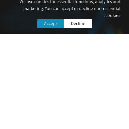
We use cookies for essential functions, analytics and
marketing. You can accept or decline non-essential
cookies.
Accept
Decline
אתר הסתדרות המהנדסים, האדריכלים והאקדמאים במקצועות הטכנולוגיים
מרכז את פרטי פעילות הארגון לרבות הגנה על זכויות העובדים, ניהול משא ומתן
ושיפור תנאי העסקה של החברים.
לשירותך
דף הבית
טופס הצטרפות
הסכמי שכר ארציים וחוזרי איגוד
מחלקת גמול השתלמות
הסתדרות הכללית