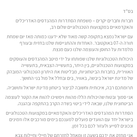
בס”ד
חברות וחברים יקרים – משפחת הסתדרות המהנדסים האדריכלים
והאקדמאיים במקצועות הטכנולוגיים שלום רב,
עם ישראל נמצא בתקופה קשה מאוד שלא ידענו כמותה מאז יום שמחת
תורה ה-07 באוקטובר. האחדות וההתגייסות שלנו בחזית ובעורף
מלמדות על החוסן והעוצמה שלנו כעם מנצח.
היכולות הטכנולוגיות שלנו שפותחו על ידי מיטב המהנדסים והעוסקים
במקצועות הטכנולוגיים, בין היתר, בתעשייה הצבאית, בתעשייה
האווירית, בחברות הביטחוניות, מבליטות את היתרון הטכנולוגי המובהק
של מדינת ישראל ביבשה, באוויר, בים ובחלל אל מול בני החושך.
תרומתכם רבה, איכותית וחשובה לביצור ביטחון מדינת ישראל ותושביה.
אני סמוך ובטוח שהיכולות הללו מהוות וימשיכו להוות את הקטר לעוצמה
הביטחונית שלנו, שבאה לידי ביטוי בשדה הקרב בהתקפה ובהגנה.
הסתדרות המהנדסים האדריכלים והאקדמאיים במקצועות הטכנולוגיים
בישראל יחד עם הוועדים פועלים למענכם בימים מורכבים אלו וזמינים
ונכונים לסייע ולעזור לכם בכל זמן.
אני מחזק את ידכם בשעה זו ומאחל לחזרתם של חיילי וחיילות צבא